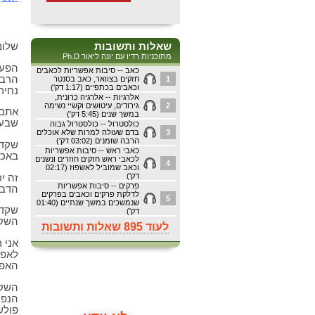
שלום
שאלות ותשובות
מתוכניות רדיו עם יונה ליאור Ph.D
הפעם
כאב -- סיבות אפשריות לכאבים
הרבה
1
חזקים בצוואר, כאב בסנטר
וכאבים בכתפיים (1:17 דק')
נחיר
אלרגיות -- אלרגיה כרונית,
2
גירודים, עיטושים וקשיי נשימה
אתם 
במשך שנים (5:45 דק')
שבעצ
כולסטרול -- כולסטרול גבוה
3
בדם שעולה למרות שלא אוכלים
הרבה שומנים (03:02 דק')
שקדי
כאבי ראש -- סיבות אפשריות
באכי
לכאבי ראש חזקים חוזרים ונשנים
4
וכאב שמוביל לאשפוז (02:17
דק')
זה י
פרקים -- סיבות אפשריות
הדבר
לדלקת פרקים וכאבים בפרקים
5
שנמשכים במשך שנתיים (01:40
שקדי
דק')
השקד
לעוד 895 שאלות ותשובות
אני 
לאפנ
האפנ
השקד
הנפי
פולש 