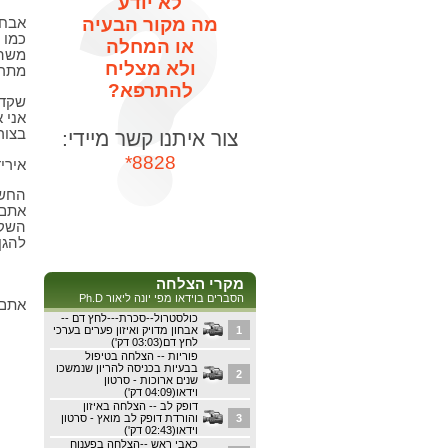
לא יודע
מה מקור הבעיה
אבחו
כמו 
או המחלה
משהו
ולא מצליח
מתרי
להתרפא?
שקדי
אני 
בצור
צור איתנו קשר מיידי:
8828*
אירי
החשו
אתם 
השקד
להגן 
מקרי הצלחה
הסברים בוידאו מפי יונה ליאור Ph.D
אתם 
כולסטרול--סכרת---לחץ דם --
1
אבחון מדויק ואיזון פערים בערכי
לחץ דם(03:03 דק')
פוריות -- הצלחה בטיפול
בבעיות בכניסה להריון שנמשכו
2
שנים ארוכות - סרטון
וידאו(04:09 דק')
דופק לב -- הצלחה באיזון
3
והורדת דופק לב מואץ - סרטון
וידאו(02:43 דק')
כאבי ראש --הצלחה בפענוח