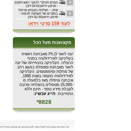
4
הגורם העיקרי לכאבי ראש חזקים
- סרטון וידאו(03:01 דק')
שתן -- הצלחה באבחון וטיפול
5
במקרים של השתנה תכופה -
סרטון וידאו(02:35 דק')
לעוד 159 סרטי וידאו
מקצוענות מעל הכל
יונה ליאור Ph.D מאבחנת ראשית
בקליניקה לאירידולוגיה בסניף
הרצליה. הקליניקה בהנחייתה של יונה
ליאור מאבחנת ומטפלת במגוון רחב
של מחלות וסימפטומים. הקליניקה
לאירידולוגיה הוקמה בשנת 1995,
איבחנה וטיפלה מאז בלמעלה מ
-25,000 מטופלים בהצלחה מרובה.
לקבלת מידע נוסף - חינם וללא
חייג עכשיו:
התחייבות.
8828*
כל הזכויות שמורות לקליניקה לאיבחונים וטיפולים באירידולוגיה