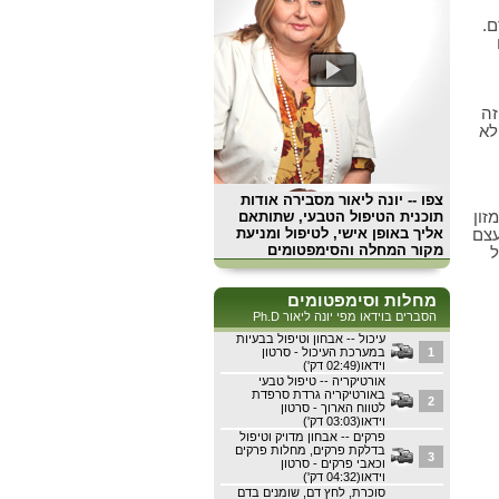
ם.
זה
לא
צפו
-- יונה ליאור מסבירה אודות
תוכנית הטיפול הטבעי, שתותאם
זון
אליך באופן אישי, לטיפול ומניעת
עצם
מקור המחלה והסימפטומים
ל
מחלות וסימפטומים
הסברים בוידאו מפי יונה ליאור Ph.D
עיכול -- אבחון וטיפול בבעיות
1
במערכת העיכול - סרטון
וידאו(02:49 דק')
אורטיקריה -- טיפול טבעי
באורטיקריה גרדת סרפדת
2
לטווח הארוך - סרטון
וידאו(03:03 דק')
פרקים -- אבחון מדויק וטיפול
בדלקת פרקים, מחלות פרקים
3
וכאבי פרקים - סרטון
וידאו(04:32 דק')
סוכרת, לחץ דם, שומנים בדם