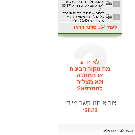
וכולסטרול -- הדרך הטבעית
4
לאזן אותם - סרטון וידאו(05:27
דק')
דלקות -- טיפול ומניעת חזרתם
5
של הדלקת והזיהומים בגוף -
סרטון וידאו(03:43 דק')
לעוד 164 סרטי וידאו
לא יודע
מה מקור הבעיה
או המחלה
ולא מצליח
להתרפא?
צור איתנו קשר מיידי:
8828*
הגעה לסניף הרצליה