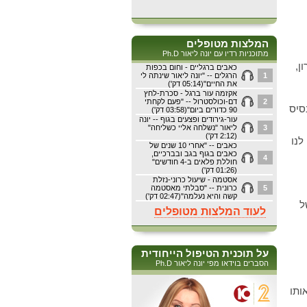
המלצות מטופלים
מתוכניות רדיו עם יונה ליאור Ph.D
ן,
כאבים ברגליים - וחום בכפות
1
הרגלים -- "יונה ליאור שינתה לי
את החיים"(05:14 דק')
אקזמה עור ברגל - סכרת-לחץ
2
דם-וכולסטרול -- "פעם לקחתי
סיס
90 כדורים ביום"(03:58 דק')
עור-גירודים ופצעים בגוף -- יונה
3
ליאור "נשלחה אליי כשליחה"
(2:12 דק')
לנו
כאבים -- "אחרי 10 שנים של
כאבים בגוף בגב ובברכיים,
4
חוללת פלאים ב-4 חודשים"
(01:26 דק')
אסטמה - שיעול כרוני-נזלת
5
כרונית -- "סבלתי מאסטמה
קשה והיא נעלמה"(02:47 דק')
ל
לעוד המלצות מטופלים
על תוכנית הטיפול הייחודית
הסברים בוידאו מפי יונה ליאור Ph.D
ותו