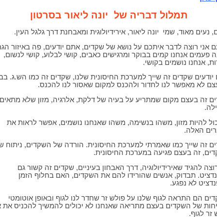
תמלול דבריה של יונה ליאור בסרטון
, נעים מאוד, שמי יונה ליאור, אירידיולוגית ומאבחנת דרך גלגל העין.
 אני רוצה לדבר איתכם על נושא של שקדים, אתם יודעים, פה באיזור הגרו
 פעמים אנחנו קמים בבוקר ומרגישים כאבים, קושי לבלוע, קושי לנשום,
ות, אנחנו נושמים בקושי.
יודעים שקדים זה שייך למערכת החיסונית שלנו, שקדים זה כמו הש.ג. בב
ם לא מאפשר לנו לחדור ולהכנס למקום שאסור לנו להכנס.
ם זה בעצם מקום שמתריע על בעיה של דלקת, אלרגיה, מזון שלא מתאים 
לה.
כול להיות מזון, משהו בנשימה, משהו שאנחנו נושמים, אפשר לראות את
ים האלה.
ם זה שייך כמו שאמרתי למערכת החיסונית. הורדה של השקדים, ניתוח ש
ים, זה בעצם פגיעה במערכת החיסונית.
רוצה להגיד שאירידיולוגיה, דרך האבחון בעיניים, שקדים זה קשור גם
דציט. תבדוק, אנשים שהורידו להם את השקדים, האם בחלוף הזמן
דציט לא נפגע.
ים הם התראה לגוף שלנו על פולש זר שחדר לנו לגוף ובאופן אוטומטי
חות של השקדים בעצם מתריאה שאנחנו לא יכולים להמשיך להכניס את א
זר לגוף.