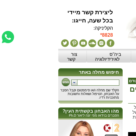
ליצירת קשר מיידי
:בכל שעה, חייגו
הקליניקה:
*8828
ביה"ס
צור
לאירידיולוגיה
קשר
ודם
ם
ל
מהו האבחון בקשתית העין?
ל
הסברים בוידאו מפי יונה ליאור Ph.D
ת