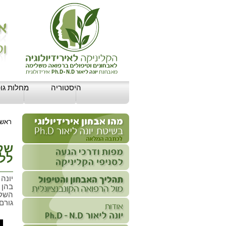
היסטוריה
מחלות גופ
ראשי
שקד
ללא
יונה
בהן 
השקד
גורם 