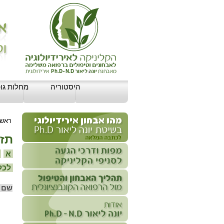
היסטוריה
מחלות גופ
ראשי
תזו
א
ב
לכל 
שם 