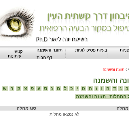
ניות
בעיות פסיכולוגיות
תזונה והשמנה
קטעי
עיתונות
דף הבית
›
תזונה והשמנה
נה והשמנה
ג
ד
ה
ו
ז
ח
ט
י
כ
ל
מ
נ
ס
ע
פ
צ
ק
ר
ש
המחלות - תזונה והשמנה
מחלה
סוג מחלה
לא נמצאו מחלות