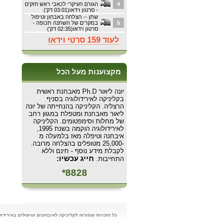
4
הגורם העיקרי לכאבי ראש חזקים
- סרטון וידאו(03:01 דק')
שתן -- הצלחה באבחון וטיפול
5
במקרים של השתנה תכופה -
סרטון וידאו(02:35 דק')
לעוד 159 סרטי וידאו
מקצוענות מעל הכל
יונה ליאור Ph.D מאבחנת ראשית
בקליניקה לאירידולוגיה בסניף
הרצליה. הקליניקה בהנחייתה של יונה
ליאור מאבחנת ומטפלת במגוון רחב
של מחלות וסימפטומים. הקליניקה
לאירידולוגיה הוקמה בשנת 1995,
איבחנה וטיפלה מאז בלמעלה מ
-25,000 מטופלים בהצלחה מרובה.
לקבלת מידע נוסף - חינם וללא
חייג עכשיו:
התחייבות.
8828*
כל הזכויות שמורות לקליניקה לאיבחונים וטיפולים באירידולוגיה