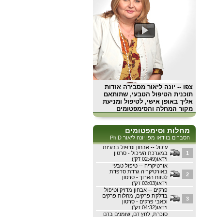
צפו
-- יונה ליאור מסבירה אודות
תוכנית הטיפול הטבעי, שתותאם
אליך באופן אישי, לטיפול ומניעת
מקור המחלה והסימפטומים
מחלות וסימפטומים
הסברים בוידאו מפי יונה ליאור Ph.D
עיכול -- אבחון וטיפול בבעיות
1
במערכת העיכול - סרטון
וידאו(02:49 דק')
אורטיקריה -- טיפול טבעי
באורטיקריה גרדת סרפדת
2
לטווח הארוך - סרטון
וידאו(03:03 דק')
פרקים -- אבחון מדויק וטיפול
בדלקת פרקים, מחלות פרקים
3
וכאבי פרקים - סרטון
וידאו(04:32 דק')
סוכרת, לחץ דם, שומנים בדם