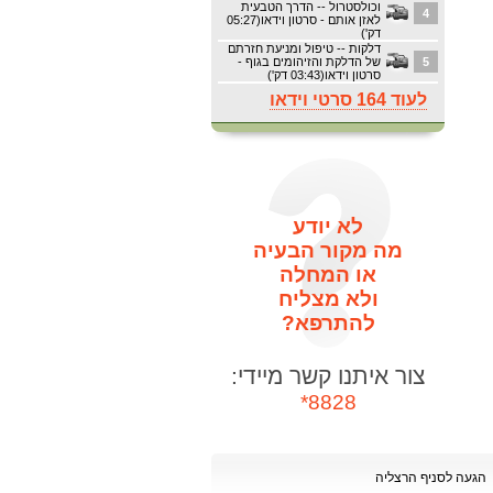
וכולסטרול -- הדרך הטבעית
4
לאזן אותם - סרטון וידאו(05:27
דק')
דלקות -- טיפול ומניעת חזרתם
5
של הדלקת והזיהומים בגוף -
סרטון וידאו(03:43 דק')
לעוד 164 סרטי וידאו
לא יודע
מה מקור הבעיה
או המחלה
ולא מצליח
להתרפא?
צור איתנו קשר מיידי:
8828*
הגעה לסניף הרצליה