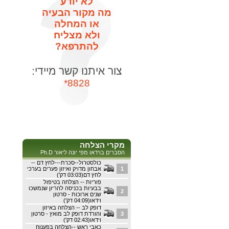
לא יודע
מה מקור הבעיה
או המחלה
ולא מצליח
להתרפא?
צור איתנו קשר מיידי:
8828*
מקרי הצלחה
הסברים בוידאו מפי יונה ליאור Ph.D
כולסטרול--סכרת---לחץ דם --
1
אבחון מדויק ואיזון פערים בערכי
לחץ דם(03:03 דק')
פוריות -- הצלחה בטיפול
בבעיות בכניסה להריון שנמשכו
2
שנים ארוכות - סרטון
וידאו(04:09 דק')
דופק לב -- הצלחה באיזון
3
והורדת דופק לב מואץ - סרטון
וידאו(02:43 דק')
כאבי ראש --הצלחה בפענוח