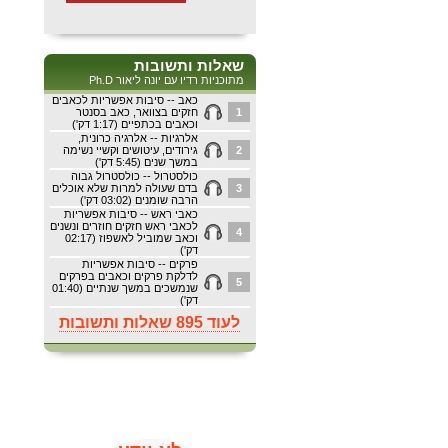
שאלות ותשובות
מתוכניות רדיו עם יונה ליאור Ph.D
כאב -- סיבות אפשריות לכאבים
1
חזקים בצוואר, כאב בסנטר
וכאבים בכתפיים (1:17 דק')
אלרגיות -- אלרגיה כרונית,
2
גירודים, עיטושים וקשיי נשימה
במשך שנים (5:45 דק')
כולסטרול -- כולסטרול גבוה
3
בדם שעולה למרות שלא אוכלים
הרבה שומנים (03:02 דק')
כאבי ראש -- סיבות אפשריות
לכאבי ראש חזקים חוזרים ונשנים
4
וכאב שמוביל לאשפוז (02:17
דק')
פרקים -- סיבות אפשריות
לדלקת פרקים וכאבים בפרקים
5
שנמשכים במשך שנתיים (01:40
דק')
לעוד 895 שאלות ותשובות