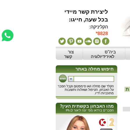
ליצירת קשר מיידי
:בכל שעה, חייגו
הקליניקה:
*8828
ביה"ס
צור
לאירידיולוגיה
קשר
ת
מהו האבחון בקשתית העין?
הסברים בוידאו מפי יונה ליאור Ph.D