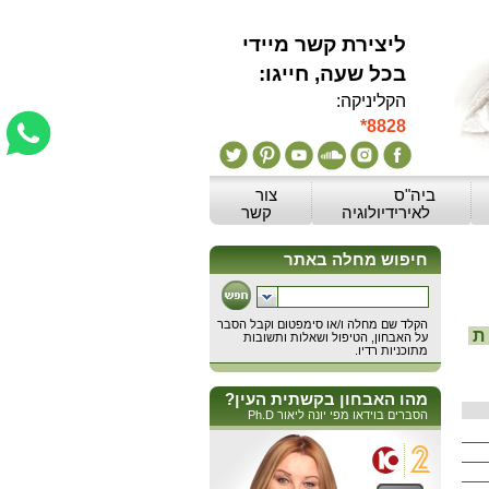
ליצירת קשר מיידי
:בכל שעה, חייגו
הקליניקה:
*8828
ביה"ס
צור
לאירידיולוגיה
קשר
ת
מהו האבחון בקשתית העין?
הסברים בוידאו מפי יונה ליאור Ph.D