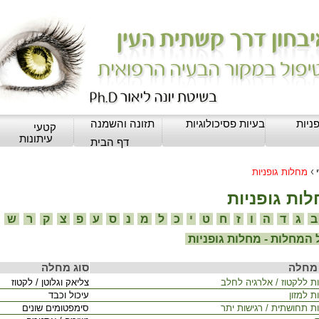
ניות
בעיות פסיכולוגיות
תזונה והשמנה
קטעי
עיתונות
דף הבית
›
מחלות גופניות
ות גופניות
ג
ד
ה
ו
ז
ח
ט
י
כ
ל
מ
נ
ס
ע
פ
צ
ק
ר
ש
המחלות - מחלות גופניות
מחלה
סוג מחלה
ות ללקטוז / אלרגיה לחלב
צליאק וגלוטן / לקטוז
ת למזון
עיכול וכבד
ות תחושתית / רגישות יתר
סימפטומים שונים