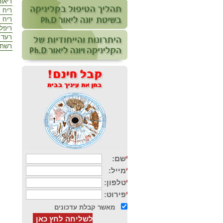
ריאו
ריח 
ריח 
ריפל
רעד ב
רשתי