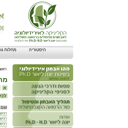
היסטוריה
מחלות גופ
ראשי
מחל
א
ב
לכל 
שם 
רגיש
רגישו
רגיש