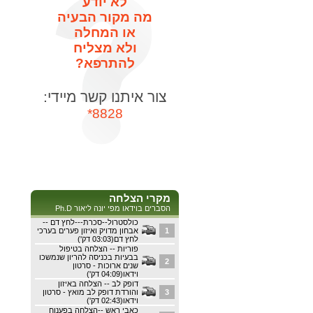
לא יודע
מה מקור הבעיה
או המחלה
ולא מצליח
להתרפא?
צור איתנו קשר מיידי:
8828*
מקרי הצלחה
הסברים בוידאו מפי יונה ליאור Ph.D
כולסטרול--סכרת---לחץ דם --
1
אבחון מדויק ואיזון פערים בערכי
לחץ דם(03:03 דק')
פוריות -- הצלחה בטיפול
בבעיות בכניסה להריון שנמשכו
2
שנים ארוכות - סרטון
וידאו(04:09 דק')
דופק לב -- הצלחה באיזון
3
והורדת דופק לב מואץ - סרטון
וידאו(02:43 דק')
כאבי ראש --הצלחה בפענוח