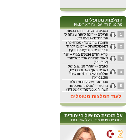
המלצות מטופלים
מתוכניות רדיו עם יונה ליאור Ph.D
כאבים ברגליים - וחום בכפות
1
הרגלים -- "יונה ליאור שינתה לי
את החיים"(05:14 דק')
אקזמה עור ברגל - סכרת-לחץ
2
דם-וכולסטרול -- "פעם לקחתי
90 כדורים ביום"(03:58 דק')
עור-גירודים ופצעים בגוף -- יונה
3
ליאור "נשלחה אליי כשליחה"
(2:12 דק')
כאבים -- "אחרי 10 שנים של
כאבים בגוף בגב ובברכיים,
4
חוללת פלאים ב-4 חודשים"
(01:26 דק')
אסטמה - שיעול כרוני-נזלת
5
כרונית -- "סבלתי מאסטמה
קשה והיא נעלמה"(02:47 דק')
לעוד המלצות מטופלים
על תוכנית הטיפול הייחודית
הסברים בוידאו מפי יונה ליאור Ph.D