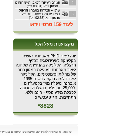
4
הגורם העיקרי לכאבי ראש חזקים
- סרטון וידאו(03:01 דק')
שתן -- הצלחה באבחון וטיפול
5
במקרים של השתנה תכופה -
סרטון וידאו(02:35 דק')
לעוד 159 סרטי וידאו
מקצוענות מעל הכל
יונה ליאור Ph.D מאבחנת ראשית
בקליניקה לאירידולוגיה בסניף
הרצליה. הקליניקה בהנחייתה של יונה
ליאור מאבחנת ומטפלת במגוון רחב
של מחלות וסימפטומים. הקליניקה
לאירידולוגיה הוקמה בשנת 1995,
איבחנה וטיפלה מאז בלמעלה מ
-25,000 מטופלים בהצלחה מרובה.
לקבלת מידע נוסף - חינם וללא
חייג עכשיו:
התחייבות.
8828*
כל הזכויות שמורות לקליניקה לאיבחונים וטיפולים באירידולוגיה