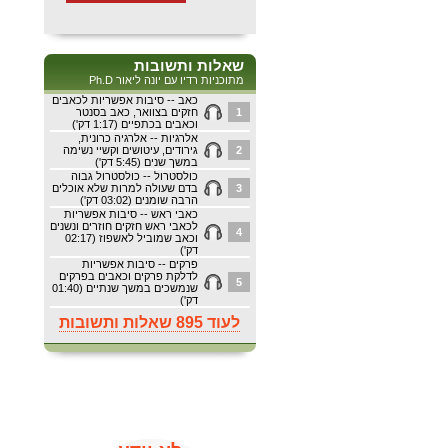
שאלות ותשובות
מתוכניות רדיו עם יונה ליאור Ph.D
כאב -- סיבות אפשריות לכאבים
1
חזקים בצוואר, כאב בסנטר
וכאבים בכתפיים (1:17 דק')
אלרגיות -- אלרגיה כרונית,
2
גירודים, עיטושים וקשיי נשימה
במשך שנים (5:45 דק')
כולסטרול -- כולסטרול גבוה
3
בדם שעולה למרות שלא אוכלים
הרבה שומנים (03:02 דק')
כאבי ראש -- סיבות אפשריות
לכאבי ראש חזקים חוזרים ונשנים
4
וכאב שמוביל לאשפוז (02:17
דק')
פרקים -- סיבות אפשריות
לדלקת פרקים וכאבים בפרקים
5
שנמשכים במשך שנתיים (01:40
דק')
לעוד 895 שאלות ותשובות