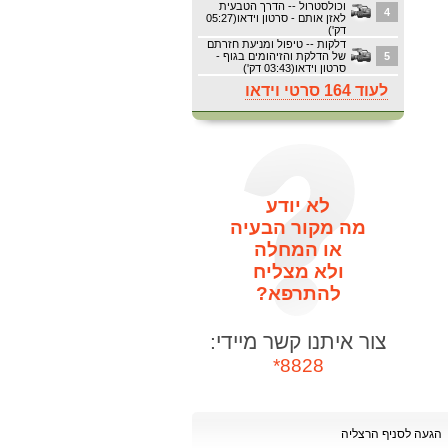
וכולסטרול -- הדרך הטבעית
4
לאזן אותם - סרטון וידאו(05:27
דק')
דלקות -- טיפול ומניעת חזרתם
5
של הדלקת והזיהומים בגוף -
סרטון וידאו(03:43 דק')
לעוד 164 סרטי וידאו
לא יודע
מה מקור הבעיה
או המחלה
ולא מצליח
להתרפא?
צור איתנו קשר מיידי:
8828*
הגעה לסניף הרצליה