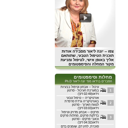
צפו
-- יונה ליאור מסבירה אודות
תוכנית הטיפול הטבעי, שתותאם
אליך באופן אישי, לטיפול ומניעת
מקור המחלה והסימפטומים
מחלות וסימפטומים
הסברים בוידאו מפי יונה ליאור Ph.D
עיכול -- אבחון וטיפול בבעיות
1
במערכת העיכול - סרטון
וידאו(02:49 דק')
אורטיקריה -- טיפול טבעי
באורטיקריה גרדת סרפדת
2
לטווח הארוך - סרטון
וידאו(03:03 דק')
פרקים -- אבחון מדויק וטיפול
בדלקת פרקים, מחלות פרקים
3
וכאבי פרקים - סרטון
וידאו(04:32 דק')
סוכרת, לחץ דם, שומנים בדם