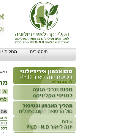
היסטוריה
מחלות גופ
ראשי
מחל
א
ב
לכל 
שם 
אסט
ברונכ
דלקת