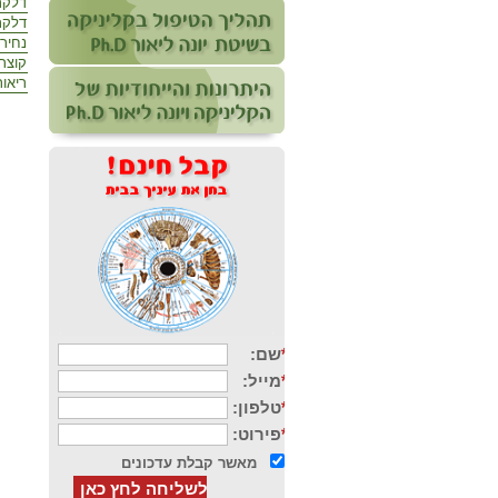
דלקת
דלקת
נחיר
קוצר 
ריאו