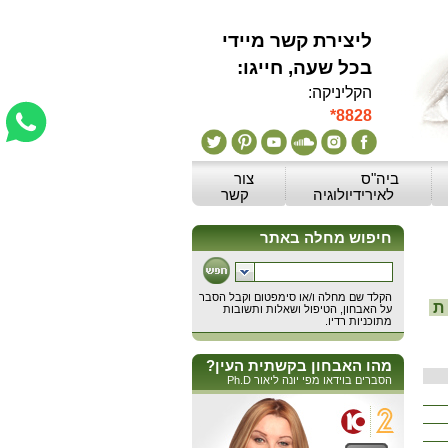
ליצירת קשר מיידי
:בכל שעה, חייגו
הקליניקה:
*8828
ביה"ס
צור
לאירידיולוגיה
קשר
ת
מהו האבחון בקשתית העין?
הסברים בוידאו מפי יונה ליאור Ph.D