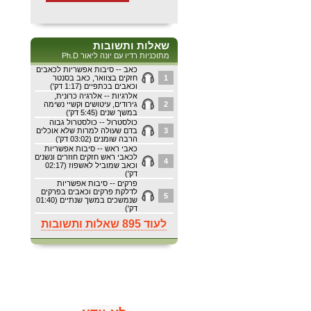
שאלות ותשובות
מתוכניות רדיו עם יונה ליאור Ph.D
כאב -- סיבות אפשריות לכאבים
1
חזקים בצוואר, כאב בסנטר
וכאבים בכתפיים (1:17 דק')
אלרגיות -- אלרגיה כרונית,
2
גירודים, עיטושים וקשיי נשימה
במשך שנים (5:45 דק')
כולסטרול -- כולסטרול גבוה
3
בדם שעולה למרות שלא אוכלים
הרבה שומנים (03:02 דק')
כאבי ראש -- סיבות אפשריות
לכאבי ראש חזקים חוזרים ונשנים
4
וכאב שמוביל לאשפוז (02:17
דק')
פרקים -- סיבות אפשריות
לדלקת פרקים וכאבים בפרקים
5
שנמשכים במשך שנתיים (01:40
דק')
לעוד 895 שאלות ותשובות