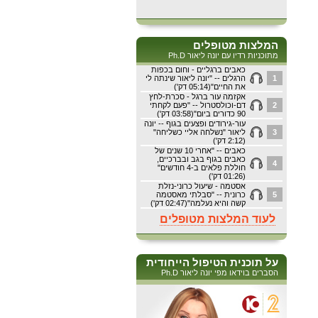
המלצות מטופלים
מתוכניות רדיו עם יונה ליאור Ph.D
כאבים ברגליים - וחום בכפות
1
הרגלים -- "יונה ליאור שינתה לי
את החיים"(05:14 דק')
אקזמה עור ברגל - סכרת-לחץ
2
דם-וכולסטרול -- "פעם לקחתי
90 כדורים ביום"(03:58 דק')
עור-גירודים ופצעים בגוף -- יונה
3
ליאור "נשלחה אליי כשליחה"
(2:12 דק')
כאבים -- "אחרי 10 שנים של
כאבים בגוף בגב ובברכיים,
4
חוללת פלאים ב-4 חודשים"
(01:26 דק')
אסטמה - שיעול כרוני-נזלת
5
כרונית -- "סבלתי מאסטמה
קשה והיא נעלמה"(02:47 דק')
לעוד המלצות מטופלים
על תוכנית הטיפול הייחודית
הסברים בוידאו מפי יונה ליאור Ph.D