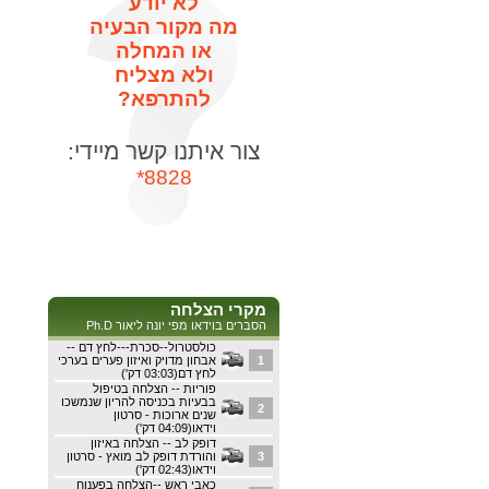
לא יודע
מה מקור הבעיה
או המחלה
ולא מצליח
להתרפא?
צור איתנו קשר מיידי:
8828*
מקרי הצלחה
הסברים בוידאו מפי יונה ליאור Ph.D
כולסטרול--סכרת---לחץ דם --
1
אבחון מדויק ואיזון פערים בערכי
לחץ דם(03:03 דק')
פוריות -- הצלחה בטיפול
בבעיות בכניסה להריון שנמשכו
2
שנים ארוכות - סרטון
וידאו(04:09 דק')
דופק לב -- הצלחה באיזון
3
והורדת דופק לב מואץ - סרטון
וידאו(02:43 דק')
כאבי ראש --הצלחה בפענוח