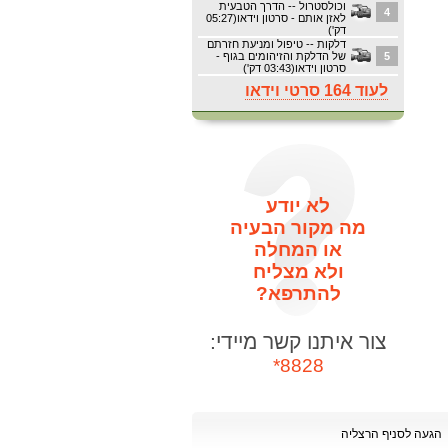
וכולסטרול -- הדרך הטבעית
4
לאזן אותם - סרטון וידאו(05:27
דק')
דלקות -- טיפול ומניעת חזרתם
5
של הדלקת והזיהומים בגוף -
סרטון וידאו(03:43 דק')
לעוד 164 סרטי וידאו
לא יודע
מה מקור הבעיה
או המחלה
ולא מצליח
להתרפא?
צור איתנו קשר מיידי:
8828*
הגעה לסניף הרצליה