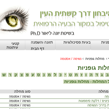
ניות
בעיות פסיכולוגיות
תזונה והשמנה
קטעי
עיתונות
דף הבית
›
›
מחלות גופניות
נשימה / אסטמה
ות גופניות
ג
ד
ה
ו
ז
ח
ט
י
כ
ל
מ
נ
ס
ע
פ
צ
ק
ר
ש
המחלות - מחלות גופניות
מחלה
סוג מחלה
מה
נשימה / אסטמה
יטיס / דלקת סימפונות
נשימה / אסטמה
 בדרכי הנשימה
נשימה / אסטמה