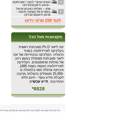
4
הגורם העיקרי לכאבי ראש חזקים
- סרטון וידאו(03:01 דק')
שתן -- הצלחה באבחון וטיפול
5
במקרים של השתנה תכופה -
סרטון וידאו(02:35 דק')
לעוד 159 סרטי וידאו
מקצוענות מעל הכל
יונה ליאור Ph.D מאבחנת ראשית
בקליניקה לאירידולוגיה בסניף
הרצליה. הקליניקה בהנחייתה של יונה
ליאור מאבחנת ומטפלת במגוון רחב
של מחלות וסימפטומים. הקליניקה
לאירידולוגיה הוקמה בשנת 1995,
איבחנה וטיפלה מאז בלמעלה מ
-25,000 מטופלים בהצלחה מרובה.
לקבלת מידע נוסף - חינם וללא
חייג עכשיו:
התחייבות.
8828*
כל הזכויות שמורות לקליניקה לאיבחונים וטיפולים באירידולוגיה