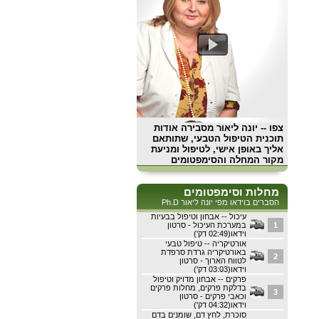
צפו
-- יונה ליאור מסבירה אודות
תוכנית הטיפול הטבעי, שתותאם
אליך באופן אישי, לטיפול ומניעת
מקור המחלה והסימפטומים
מחלות וסימפטומים
הסברים בוידאו מפי יונה ליאור Ph.D
עיכול -- אבחון וטיפול בבעיות
1
במערכת העיכול - סרטון
וידאו(02:49 דק')
אורטיקריה -- טיפול טבעי
באורטיקריה גרדת סרפדת
2
לטווח הארוך - סרטון
וידאו(03:03 דק')
פרקים -- אבחון מדויק וטיפול
בדלקת פרקים, מחלות פרקים
3
וכאבי פרקים - סרטון
וידאו(04:32 דק')
סוכרת, לחץ דם, שומנים בדם