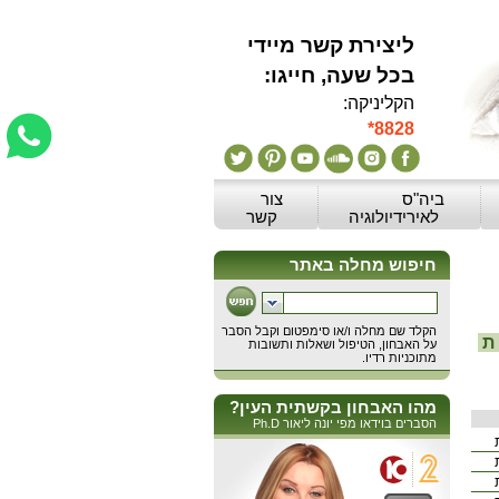
ליצירת קשר מיידי
:בכל שעה, חייגו
הקליניקה:
*8828
ביה"ס
צור
לאירידיולוגיה
קשר
ת
מהו האבחון בקשתית העין?
הסברים בוידאו מפי יונה ליאור Ph.D