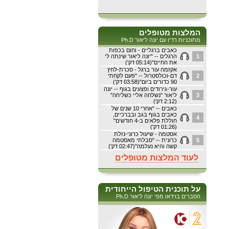
המלצות מטופלים
מתוכניות רדיו עם יונה ליאור Ph.D
כאבים ברגליים - וחום בכפות
1
הרגלים -- "יונה ליאור שינתה לי
את החיים"(05:14 דק')
אקזמה עור ברגל - סכרת-לחץ
2
דם-וכולסטרול -- "פעם לקחתי
90 כדורים ביום"(03:58 דק')
עור-גירודים ופצעים בגוף -- יונה
3
ליאור "נשלחה אליי כשליחה"
(2:12 דק')
כאבים -- "אחרי 10 שנים של
כאבים בגוף בגב ובברכיים,
4
חוללת פלאים ב-4 חודשים"
(01:26 דק')
אסטמה - שיעול כרוני-נזלת
5
כרונית -- "סבלתי מאסטמה
קשה והיא נעלמה"(02:47 דק')
לעוד המלצות מטופלים
על תוכנית הטיפול הייחודית
הסברים בוידאו מפי יונה ליאור Ph.D