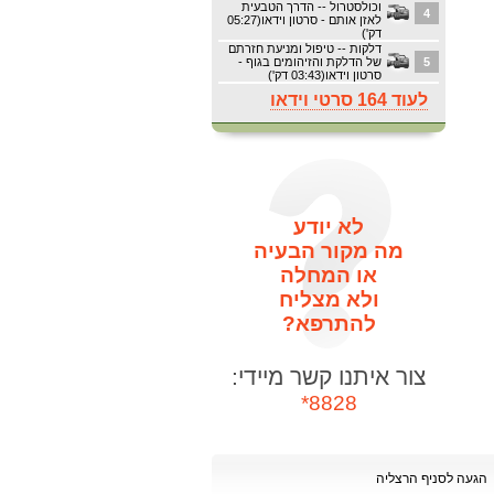
וכולסטרול -- הדרך הטבעית
4
לאזן אותם - סרטון וידאו(05:27
דק')
דלקות -- טיפול ומניעת חזרתם
5
של הדלקת והזיהומים בגוף -
סרטון וידאו(03:43 דק')
לעוד 164 סרטי וידאו
לא יודע
מה מקור הבעיה
או המחלה
ולא מצליח
להתרפא?
צור איתנו קשר מיידי:
8828*
הגעה לסניף הרצליה