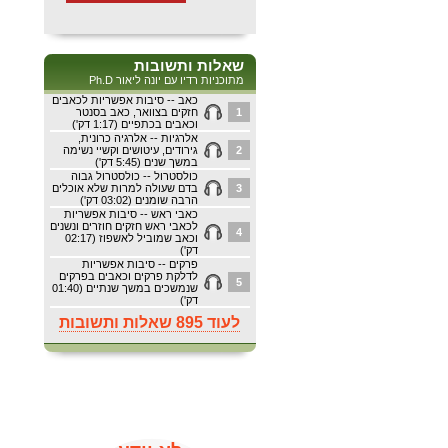
שאלות ותשובות
מתוכניות רדיו עם יונה ליאור Ph.D
כאב -- סיבות אפשריות לכאבים
1
חזקים בצוואר, כאב בסנטר
וכאבים בכתפיים (1:17 דק')
אלרגיות -- אלרגיה כרונית,
2
גירודים, עיטושים וקשיי נשימה
במשך שנים (5:45 דק')
כולסטרול -- כולסטרול גבוה
3
בדם שעולה למרות שלא אוכלים
הרבה שומנים (03:02 דק')
כאבי ראש -- סיבות אפשריות
לכאבי ראש חזקים חוזרים ונשנים
4
וכאב שמוביל לאשפוז (02:17
דק')
פרקים -- סיבות אפשריות
לדלקת פרקים וכאבים בפרקים
5
שנמשכים במשך שנתיים (01:40
דק')
לעוד 895 שאלות ותשובות