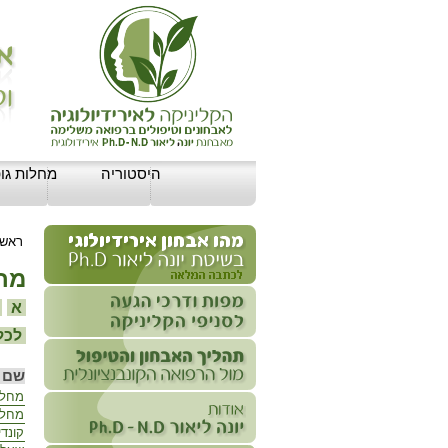
היסטוריה
מחלות גופ
ראשי
מחל
א
ב
לכל 
שם 
מחלות
מחלת
קונדי