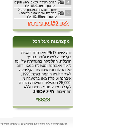
4
הגורם העיקרי לכאבי ראש חזקים
- סרטון וידאו(03:01 דק')
שתן -- הצלחה באבחון וטיפול
5
במקרים של השתנה תכופה -
סרטון וידאו(02:35 דק')
לעוד 159 סרטי וידאו
מקצוענות מעל הכל
יונה ליאור Ph.D מאבחנת ראשית
בקליניקה לאירידולוגיה בסניף
הרצליה. הקליניקה בהנחייתה של יונה
ליאור מאבחנת ומטפלת במגוון רחב
של מחלות וסימפטומים. הקליניקה
לאירידולוגיה הוקמה בשנת 1995,
איבחנה וטיפלה מאז בלמעלה מ
-25,000 מטופלים בהצלחה מרובה.
לקבלת מידע נוסף - חינם וללא
חייג עכשיו:
התחייבות.
8828*
כל הזכויות שמורות לקליניקה לאיבחונים וטיפולים באירידולוגיה