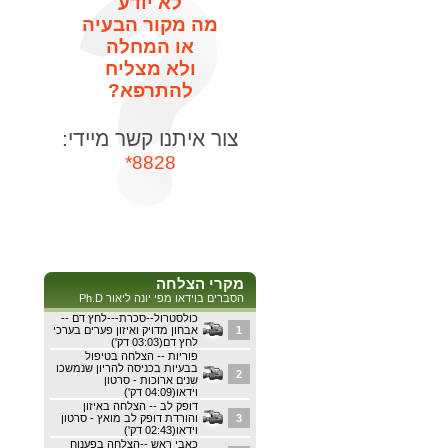
לא יודע
מה מקור הבעיה
או המחלה
ולא מצליח
להתרפא?
צור איתנו קשר מיידי:
8828*
מקרי הצלחה
הסברים בוידאו מפי יונה ליאור Ph.D
כולסטרול--סכרת---לחץ דם --
1
אבחון מדויק ואיזון פערים בערכי
לחץ דם(03:03 דק')
פוריות -- הצלחה בטיפול
בבעיות בכניסה להריון שנמשכו
2
שנים ארוכות - סרטון
וידאו(04:09 דק')
דופק לב -- הצלחה באיזון
3
והורדת דופק לב מואץ - סרטון
וידאו(02:43 דק')
כאבי ראש --הצלחה בפענוח