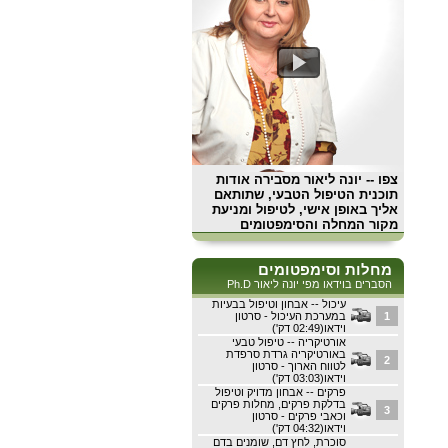
צפו
-- יונה ליאור מסבירה אודות
תוכנית הטיפול הטבעי, שתותאם
אליך באופן אישי, לטיפול ומניעת
מקור המחלה והסימפטומים
מחלות וסימפטומים
הסברים בוידאו מפי יונה ליאור Ph.D
עיכול -- אבחון וטיפול בבעיות
1
במערכת העיכול - סרטון
וידאו(02:49 דק')
אורטיקריה -- טיפול טבעי
באורטיקריה גרדת סרפדת
2
לטווח הארוך - סרטון
וידאו(03:03 דק')
פרקים -- אבחון מדויק וטיפול
בדלקת פרקים, מחלות פרקים
3
וכאבי פרקים - סרטון
וידאו(04:32 דק')
סוכרת, לחץ דם, שומנים בדם