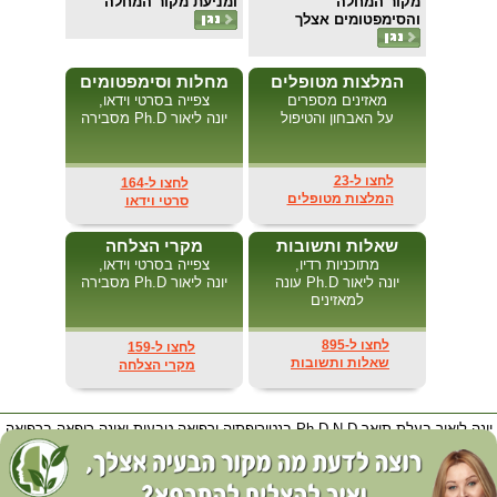
מקור המחלה
ומניעת מקור המחלה
והסימפטומים אצלך
המלצות מטופלים
מחלות וסימפטומים
מאזינים מספרים
צפייה בסרטי וידאו,
על האבחון והטיפול
יונה ליאור Ph.D מסבירה
לחצו ל-23
לחצו ל-164
המלצות מטופלים
סרטי וידאו
שאלות ותשובות
מקרי הצלחה
מתוכניות רדיו,
צפייה בסרטי וידאו,
יונה ליאור Ph.D עונה
יונה ליאור Ph.D מסבירה
למאזינים
לחצו ל-895
לחצו ל-159
שאלות ותשובות
מקרי הצלחה
יונה ליאור בעלת תואר Ph.D-N.D בנטורופתיה ורפואה טבעית ואינה רופאה ברפואה
קונבנציונאלית בתואר M.D