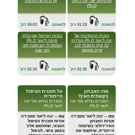
מהטיפול של יונה ליאור
אדם חדש לחלוטין
Ph.D
להאזנה
01:19
'דק
להאזנה
04:03
'דק
בזכות ההמלצות של
בזכות הטיפול שקיבלתי
יונה ליאור Ph.D הורדתי
מיונה ליאור Ph.D
32 קילו והפכתי לבן
נעלמה לי הציסטה תוך
אדם מאושר
חצי שנה
להאזנה
01:30
'דק
להאזנה
02:34
'דק
מהו האבחון
על תוכנית הטיפול
בקשתית העין?
הייחודית
הסברים בוידאו מפי יונה
הסברים בוידאו מפי יונה
ליאור Ph.D
ליאור Ph.D
צפו
-- יונה ליאור מסבירה
צפו
-- יונה ליאור מסבירה
אודות האבחון
אודות תוכנית הטיפול
האירידולוגי בשיטתה
הטבעי, שתותאם אליך
הייחודית, שיחשוף את
באופן אישי, לטיפול