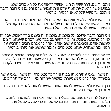
אתם יודעים, דרך קשתית העין אפשר לראות את כל האיברים שלנו
בגוף,אפשר לראות את הגוף שלנו ואת הנפש שלנו והפעם אני רוצה לדבר
איתכם על נושא שנקרא אנורקסיה ובולמיה.
נכון, אירידולוגיה לא מסווגת את האנשים ע"פ המחלות שלהם. נכון, אני
כאירידולוגית לא מטפלת בשמות של המחלה, אני מטפלת במקור של
הבעיה ואפשר לראות את המקור של הבעיה.
אני רוצה לדבר איתכם על בולמיה. בולמיה זה בעצם צורך לאכול. אבל זה
לא רק מתבטא באוכל, זה יכול להיות גם בכל מיני דברים שאנחנו רוצים
לעשות אותם, וכשאנחנו עושים אותם, אחר כך אנחנו רוצים להרביץ על
חטא, מה שנקרא, אנחנו מצטערים על מה שעשינו-וזה נקרא בולמיה.
אז הבולמיה יכולה להתבטא באנשים שאוכלים ומקיאים, הבולמיה יכולה
להתבטא, נכון שיש לה גם שמות אחרים, בזה שאני מכה את הילד שלי
ואחר כך הולכת ומבקשת סליחה או מרגישה ייסורי מצפון וחייבת לקנות
לו משהו.
זה משהו שאני עושה אותו בבית ואחר כך מצטערת, זה משהו שאני עושה
במשרד ואחר כך אני מצטערת, בולמיה-יש לזה מגוון רחב של תהליכים.
דרך האירידולוגיה אפשר לראות אותם ואפשר לראות למה אנחנו בעצם
אחר כך מבקשים סליחה.
זה יכול להיות גם מצב שבו בעלי הכה אותי ואני רצה למשטרה להגיש
תלונה, ובאותו המידה אני רצה גם למשטרה כדי לבקש לבטל את
התלונה.